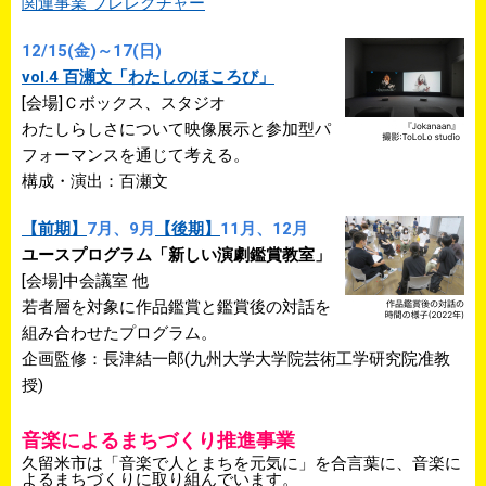
関連事業 プレレクチャー
12/15(金)～17(日)
vol.4 百瀬文「わたしのほころび」
[会場]Ｃボックス、スタジオ
わたしらしさについて映像展示と参加型パ
フォーマンスを通じて考える。
構成・演出：百瀬文
【前期】
7月、9月
【後期】
11月、12月
ユースプログラム「新しい演劇鑑賞教室」
[会場]中会議室 他
若者層を対象に作品鑑賞と鑑賞後の対話を
組み合わせたプログラム。
企画監修：長津結一郎(九州大学大学院芸術工学研究院准教
授)
音楽によるまちづくり推進事業
久留米市は「音楽で人とまちを元気に」を合言葉に、音楽に
よるまちづくりに取り組んでいます。