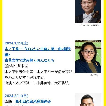
2024.1/27(土)
木ノ下裕一『ひらたい古典』第一曲<朗読
編>
古典文学で読み解くおんなたち
[会場]久留米座
木ノ下歌舞伎主宰・木ノ下裕一が伝統芸能
をわかりやすく解説する。
出演：木ノ下裕一、中井美穂、大石将弘
2024.2/11(日)
落語
第七回久留米座花緑会