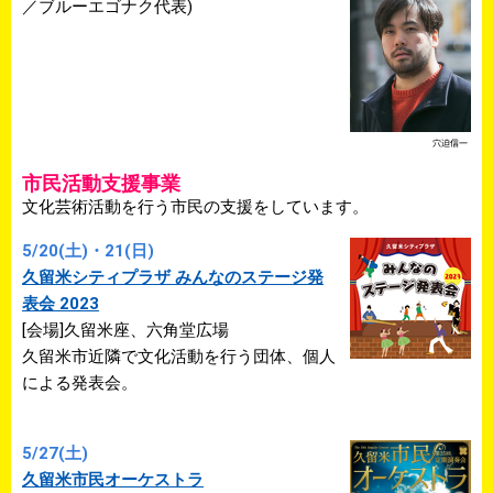
／ブルーエゴナク代表)
市民活動支援事業
文化芸術活動を行う市民の支援をしています。
5/20(土)・21(日)
久留米シティプラザ みんなのステージ発
表会 2023
[会場]久留米座、六角堂広場
久留米市近隣で文化活動を行う団体、個人
による発表会。
5/27(土)
久留米市民オーケストラ