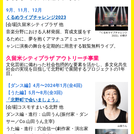
9月、11月、12月
くるめライブチャレンジ2023
[会場]久留米シティプラザ 他
⾳楽分野における⼈材発掘、育成⽀援をす
るために、夢を抱くアマチュアミュージシ
ャンに演奏の舞台を定期的に⽤意する観覧無料ライブ。
久留米シティプラザ アウトリーチ事業
文化芸術に備わった社会包摂的な要素を活かし、多文化共生
社会の実現を目指して北野町で展開するプロジェクトの1年
目。
【ダンス編】4月〜2024年1月(全4回)
【うた編】5月〜8月(全3回)
「北野町で会いましょう」
[会場]コスモすまいる北野 他
ダンス編・進行：山田うん(振付家・ダン
サー／Co.山田うん主宰)
うた編・進行：穴迫信一(劇作家・演出家