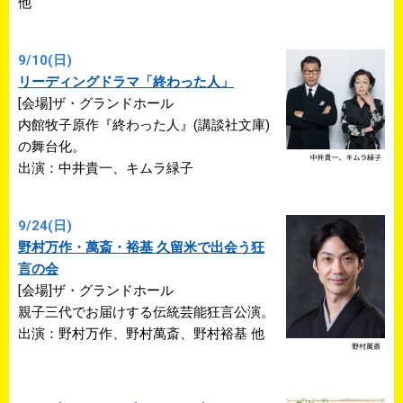
他
9/10(日)
リーディングドラマ「終わった人」
[会場]ザ・グランドホール
内館牧子原作『終わった人』(講談社文庫)
の舞台化。
出演：中井貴一、キムラ緑子
9/24(日)
野村万作・萬斎・裕基 久留米で出会う狂
言の会
[会場]ザ・グランドホール
親子三代でお届けする伝統芸能狂言公演。
出演：野村万作、野村萬斎、野村裕基 他