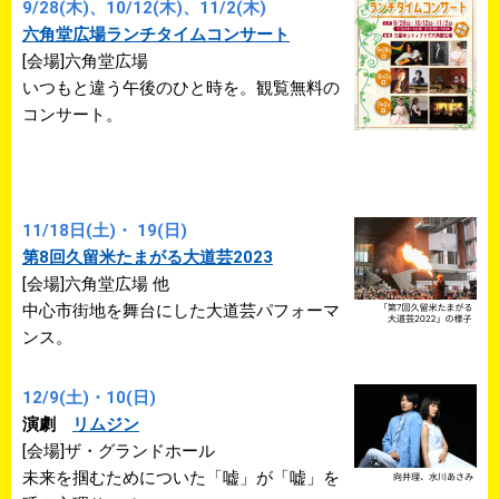
9/28(木)、10/12(木)、11/2(木)
六角堂広場ランチタイムコンサート
[会場]六角堂広場
いつもと違う午後のひと時を。観覧無料の
コンサート。
11/18日(土)・ 19(日)
第8回久留米たまがる大道芸2023
[会場]六角堂広場 他
中心市街地を舞台にした大道芸パフォーマ
ンス。
12/9(土)・10(日)
演劇
リムジン
[会場]ザ・グランドホール
未来を掴むためについた「嘘」が「嘘」を