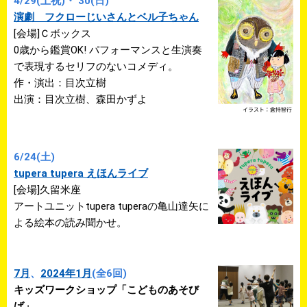
4/29(土祝)・ 30(日)
演劇 フクローじいさんとベル子ちゃん
[会場]Ｃボックス
0歳から鑑賞OK! パフォーマンスと生演奏
で表現するセリフのないコメディ。
作・演出：目次立樹
出演：目次立樹、森田かずよ
6/24(土)
tupera tupera えほんライブ
[会場]久留米座
アートユニットtupera tuperaの亀山達矢に
よる絵本の読み聞かせ。
7月
、
2024年1月
(全6回)
キッズワークショップ「こどものあそび
ば」