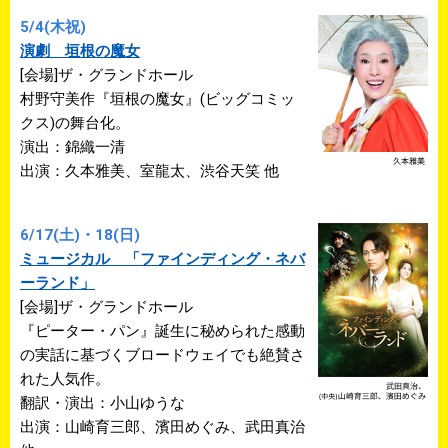
5/4(木祝)
演劇 垣根の魔女
[会場]ザ・グランドホール
村野守美作『垣根の魔女』(ビッグコミッ
クス)の舞台化。
演出：錦織一清
出演：久本雅美、室龍太、渋谷天笑 他
6/17(土)・18(日)
ミュージカル 「ファインディング・ネバ
ーランド」
[会場]ザ・グランドホール
『ピーター・パン』誕生に秘められた感動
の実話に基づくブロードウェイでも絶賛さ
れた人気作。
翻訳・演出：小山ゆうな
出演：山崎育三郎、濱田めぐみ、武田真治