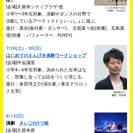
[会場]久留米シティプラザ 他
小学1〜3年生対象。演劇やダンスの分野で
活動しているアーティストといっしょに遊ぶ。
進行：真吉(振付家・ダンサー)、 古賀菜々絵(俳優)、五島真
澄(俳優 ・パフォーマー、PUYEY)
7/29(土)・30(日)
はじめてのえんげき体験ワークショップ
[会場]中会議室
小学4～6年生対象。決められた台本はな
く、想像し合ってお話をつくり演じる。
進行：多田淳之介(演出家／東京デスロッ
ク主宰)
8/13(日)
演劇
さいごの1つ前
[会場]久留米座