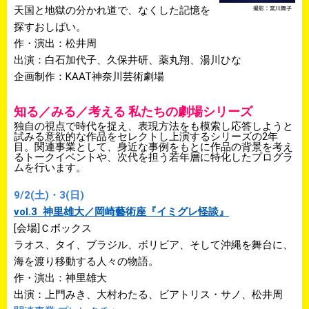
天国と地獄の分かれ道で、なくした記憶を
探すおしばい。
作・演出：松井周
出演：白石加代子、久保井研、薬丸翔、湯川ひな
企画制作：KAAT神奈川芸術劇場
知る／みる／考える 私たちの劇場シリーズ
独自の視点で時代を捉え、表現方法をも模索し応答しようと
試みる意欲的な作品をセレクトし上演するシリーズの2年
目。関連事業として、身近な事例をもとに作品の背景を考え
るトークイベントや、次代を担う若年層に特化したプログラ
ムを行います。
9/2(土)・3(日)
vol.3 神里雄大／岡崎藝術座『イミグレ怪談』
[会場]Ｃボックス
ラオス、タイ、ブラジル、ボリビア、そして沖縄を舞台に、
海を渡り移動する人々の物語。
作・演出：神里雄大
出演：上門みき、大村わたる、ビアトリス・サノ、松井周