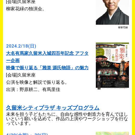
[会場]久留米座
柳家花緑の独演会。
2024.2/18(日)
大名有馬家久留米入城四百年記念 アフタ
ー企画
映像で振り返る「雅楽 源氏物語」の魅力
[会場]久留米座
公演を映像と解説で振り返る。
出演：野原耕二、有馬里佳
久留米シティプラザ キッズプログラム
未来を担う子どもたちに、自由な感性や創造力を育んでほし
いという願いを込めて、作品の上演やワークショップを行な
っています。