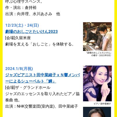
呼ぶ心理サスペンス。
作・演出：倉持裕
出演：向井理、水川あさみ 他
12/23(土)・24(日)
劇場のおしごとたいけん2023
[会場]久留米座
劇場を支える「おしごと」を体験する。
2024.1/8(月祝)
ジャズピアニスト田中菜緒子ｘＮ響メンバ
ーによるシューベルト「鱒」
[会場]ザ・グランドホール
ジャズのエッセンスを取り入れたピアノ協
奏曲 他。
出演：NHK交響楽団(室内楽)、田中菜緒子