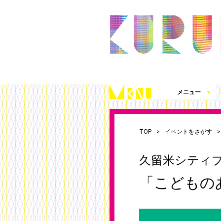
メニュー
▼
久留米シティプラザとは
施設案内（360度パノラマビュー）
アクセス
施設を借りる
施設写真使用・撮影の届出
チケット発売情報
これまでの取組
シティプラザ応援プロジェクト
お知らせ
（図面、資料、書類ダウンロード）
TOP
イベントをさがす
久留米シティプ
「こどもの