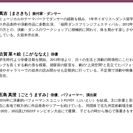
真吉［まさきち］
振付家・ダンサー
ミュージカルやテーマパークでダンサーの経験を積み、1年半イギリスへダンス留
ス作品創作や演劇作品に多数出演。「福岡ダンスフリンジフェスティバル」2012
の方との、演劇・ダンスのワークショップに積極的に関わり、体を動かす楽しさや
している。久留米市出身。
古賀 菜々絵［こが ななえ］
俳優
学生時代より俳優活動を開始。2012年頃より、日々の生活と演劇の関係性にこだ
ングを良くする劇の形を模索。就寝前の寝室を、劇の"上演空間"と見立てたパフォ
校やギャラリーでの絵本の読み聞かせも定期的に行っている。不定期で演劇や映像
在住。
五島 真澄［ごとう ますみ］
俳優、パフォーマー、演出家
2016年に演劇的パフォーマンスユニットPUYEY（ぷいえい）を結成。主に俳優と
点に各地で精力的に作品発表やツアーを続けている。 同団体で北九州芸術劇場主
×20分」2022及び2023チャンピオン大会にて優勝。 子どもの時から無心で落書き