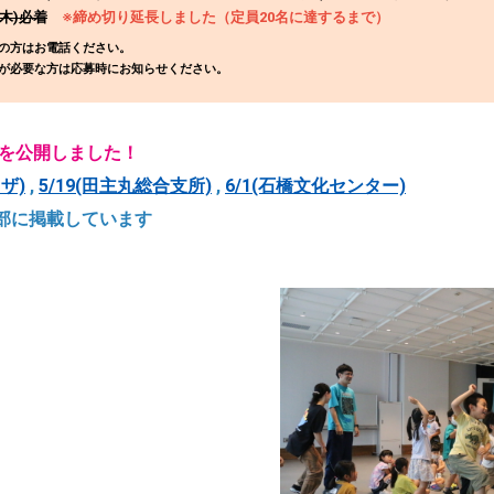
(木)必着
※締め切り延長しました（定員20名に達するまで）
の方はお電話ください。
が必要な方は応募時にお知らせください。
トを公開しました！
ザ)
,
5/19(田主丸総合支所)
,
6/1(石橋文化センター)
部に掲載しています