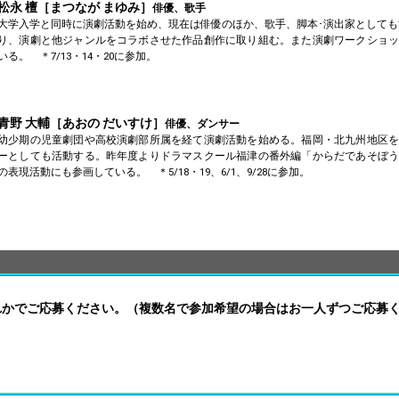
松永 檀［まつなが まゆみ］
俳優、歌手
大学入学と同時に演劇活動を始め、現在は俳優のほか、歌手、脚本･演出家としても活動
り、演劇と他ジャンルをコラボさせた作品創作に取り組む。また演劇ワークショッ
いる。 ＊7/13・14・20に参加。
青野 大輔［あおの だいすけ］
俳優、ダンサー
幼少期の児童劇団や高校演劇部所属を経て演劇活動を始める。福岡・北九州地区を
ーとしても活動する。昨年度よりドラマスクール福津の番外編「からだであそぼう
の表現活動にも参画している。 ＊5/18・19、6/1、9/28に参加。
れかでご応募ください。（複数名で参加希望の場合はお一人ずつご応募