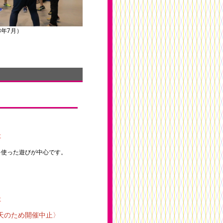
3年7月）
た
を使った遊びが中心です。
た
のため開催中止〉