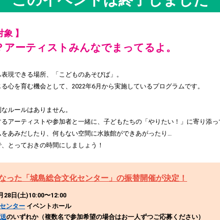
対象 】
？アーティストみんなでまってるよ。
己表現できる場所、「こどものあそびば」。
る心を育む機会として、2022年6月から実施しているプログラムです。
別なルールはありません。
するアーティストや参加者と一緒に、子どもたちの「やりたい！」に寄り添っ
ムをあみだしたり、何もない空間に水族館ができあがったり…
で、とっておきの時間にしましょう！
なった「城島総合文化センター」の振替開催が決定！
8日(土)10:00〜12:00
センター
イベントホール
郵送
のいずれか（複数名で参加希望の場合はお一人ずつご応募ください）