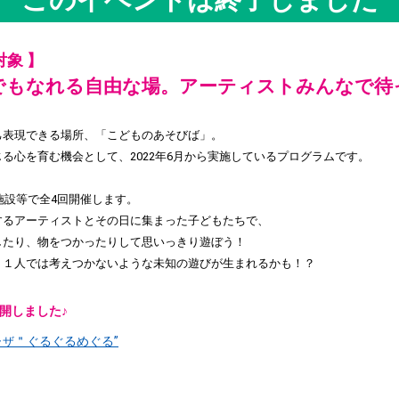
対象 】
でもなれる自由な場。アーティストみんなで待
己表現できる場所、「こどものあそびば」。
る心を育む機会として、2022年6月から実施しているプログラムです。
化施設等で全4回開催します。
するアーティストとその日に集まった子どもたちで、
したり、物をつかったりして思いっきり遊ぼう！
、１人では考えつかないような未知の遊びが生まれるかも！？
公開しました♪
＂ぐるぐるめぐる”
ラザ