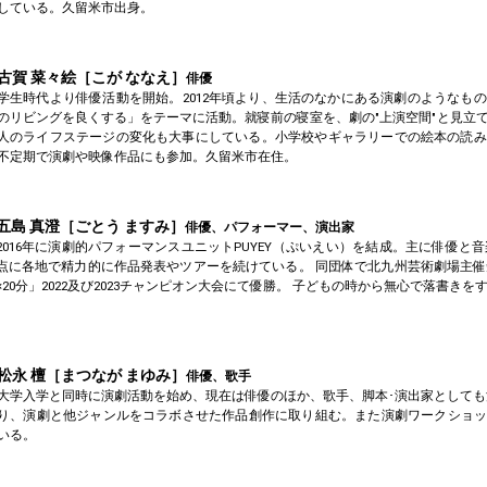
している。久留米市出身。
古賀 菜々絵［こが ななえ］
俳優
学生時代より俳優活動を開始。2012年頃より、生活のなかにある演劇のようなも
のリビングを良くする」をテーマに活動。就寝前の寝室を、劇の"上演空間"と見立
人のライフステージの変化も大事にしている。小学校やギャラリーでの絵本の読み
不定期で演劇や映像作品にも参加。久留米市在住。
五島 真澄［ごとう ますみ］
俳優、パフォーマー、演出家
2016年に演劇的パフォーマンスユニットPUYEY（ぷいえい）を結成。主に俳優と
点に各地で精力的に作品発表やツアーを続けている。 同団体で北九州芸術劇場主
×20分」2022及び2023チャンピオン大会にて優勝。 子どもの時から無心で落書き
松永 檀［まつなが まゆみ］
俳優、歌手
大学入学と同時に演劇活動を始め、現在は俳優のほか、歌手、脚本･演出家としても活動
り、演劇と他ジャンルをコラボさせた作品創作に取り組む。また演劇ワークショッ
いる。