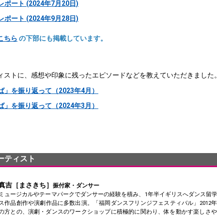
ート (2024年7月20日)
ート (2024年9月28日)
こちら
の下部にも掲載しています。
ィストに、感想や印象に残ったエピソードなどを教えていただきました
」を振り返って（2023年4月）
」を振り返って（2024年3月）
ーティスト
真吉［まさきち］
振付家・ダンサー
ミュージカルやテーマパークでダンサーの経験を積み、1年半イギリスへダンス留
ス作品創作や演劇作品に多数出演。「福岡ダンスフリンジフェスティバル」2012
の方との、演劇・ダンスのワークショップに積極的に関わり、体を動かす楽しさや