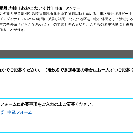
青野 大輔［あおの だいすけ］
俳優、ダンサー
幼少期の児童劇団や高校演劇部所属を経て演劇活動を始める。非・売れ線系ビーナ
ゴスダイナモスの2つの劇団に所属し福岡・北九州地区を中心に俳優として活動す
津の番外編「からだであそぼう」の講師も務めるなど、こどもの表現活動にも参画
踊ることが好き。
れかでご応募ください。（複数名で参加希望の場合はお一人ずつご応募
フォームに必要事項をご入力の上ご応募ください。
ば」申込フォーム