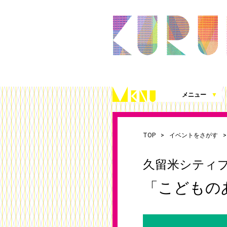
メニュー
▼
久留米シティプラザとは
施設案内（360度パノラマビュー）
アクセス
施設を借りる
施設写真使用・撮影の届出
チケット発売情報
これまでの取組
シティプラザ応援プロジェクト
お知らせ
（図面、資料、書類ダウンロード）
TOP
イベントをさがす
久留米シティプ
「こどもの