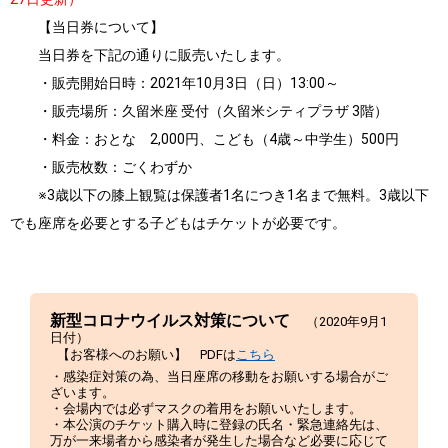
【当日券について】
当日券を下記の通りに販売いたします。
・販売開始日時：2021年10月3日（日）13:00～
・販売場所：久留米座 受付（久留米シティプラザ 3階）
・料金：おとな 2,000円、こども（4歳～中学生）500円
・販売枚数：ごくわずか
※3歳以下の膝上観覧は保護者1名につき1名まで無料。3歳以下
でも座席を必要とする子どもはチケットが必要です。
新型コロナウイルス対策について
（2020年9月1
日付）
【お客様へのお願い】 PDFは
こちら
・感染症対策の為、当日座席の移動をお願いする場合がご
ざいます。
・会場内では必ずマスクの着用をお願いいたします。
・本公演のチケット購入時に登録の氏名・緊急連絡先は、
万が一来場者から感染者が発生した場合など必要に応じて