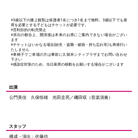
※3歳以下の膝上観覧は保護者1名につき1名まで無料。3歳以下でも座
席を必要とする子どもはチケットが必要です。
※営利目的の転売禁止
※演出の都合上、開演後は本来のお席にご案内できない場合がござい
ます
※チケットはいかなる場合(紛失・盗難・破損・持ち忘れ等)も再発行い
たしません
※車椅子でご来場の方は事前に久留米シティプラザまでお問い合わせ
下さい
※感染症対策のため、当日座席の移動をお願いする場合がございます
出演
公門美佳 久保恒雄 光田圭亮／磯田収（音楽演奏）
スタッフ
構成・演出：佐藤信