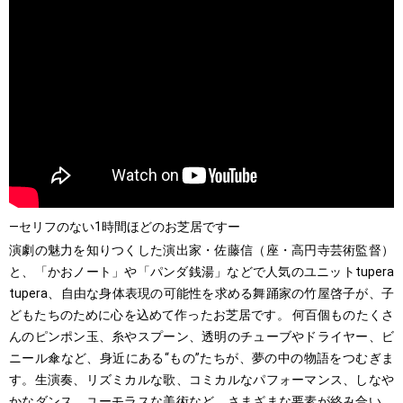
―セリフのない1時間ほどのお芝居ですー
演劇の魅力を知りつくした演出家・佐藤信（座・高円寺芸術監督）
と、「かおノート」や「パンダ銭湯」などで人気のユニットtupera
tupera、自由な身体表現の可能性を求める舞踊家の竹屋啓子が、子
どもたちのために心を込めて作ったお芝居です。 何百個ものたくさ
んのピンポン玉、糸やスプーン、透明のチューブやドライヤー、ビ
ニール傘など、身近にある“もの”たちが、夢の中の物語をつむぎま
す。生演奏、リズミカルな歌、コミカルなパフォーマンス、しなや
かなダンス、ユーモラスな美術など、さまざまな要素が絡み合い、