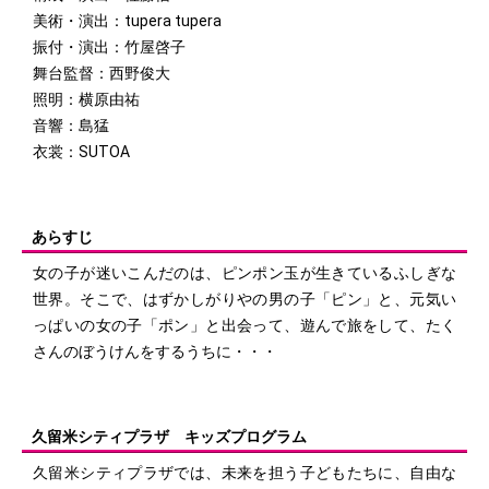
美術・演出：tupera tupera
振付・演出：竹屋啓子
舞台監督：西野俊大
照明：横原由祐
音響：島猛
衣裳：SUTOA
あらすじ
女の子が迷いこんだのは、ピンポン玉が生きているふしぎな
世界。そこで、はずかしがりやの男の子「ピン」と、元気い
っぱいの女の子「ポン」と出会って、遊んで旅をして、たく
さんのぼうけんをするうちに・・・
久留米シティプラザ キッズプログラム
久留米シティプラザでは、未来を担う子どもたちに、自由な