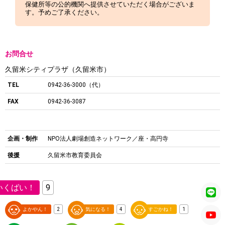
保健所等の公的機関へ提供させていただく場合がございま
す。予めご了承ください。
お問合せ
久留米シティプラザ（久留米市）
TEL
0942-36-3000（代）
FAX
0942-36-3087
企画・制作
NPO法人劇場創造ネットワーク／座・高円寺
後援
久留米市教育委員会
いくばい！
9
よかやん！
2
気になる！
4
すごかね！
1