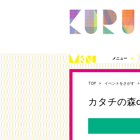
メニュー
▼
久留米シティプラザとは
施設案内（360度パノラマビュー）
アクセス
施設を借りる
施設写真使用・撮影の届出
チケット発売情報
これまでの取組
シティプラザ応援プロジェクト
お知らせ
（図面、資料、書類ダウンロード）
TOP
イベントをさがす
カタチの森