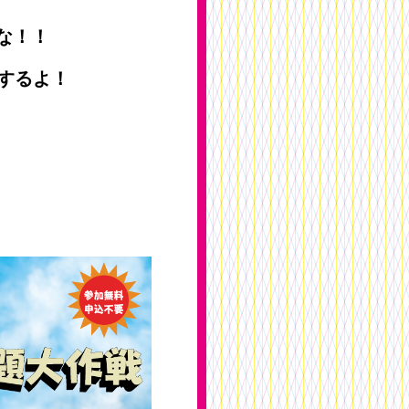
な！！
するよ！