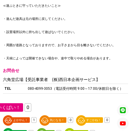
≪遊ぶときに守っていただきたいこと≫
・遊んだ遊具は元の場所に戻してください。
・設置場所以外に持ち出して遊ばないでください。
・周囲が道路となっておりますので、お子さまから目を離さないでください。
・天候によっては開催できない場合や、途中で取りやめる場合があります。
お問合せ
六角堂広場【受託事業者 (株)西日本企画サービス】
TEL
080-4099-3053（電話受付時間 9:00～17:00/休館日を除く）
いくばい！
0
よかやん！
1
気になる！
0
すごかね！
0