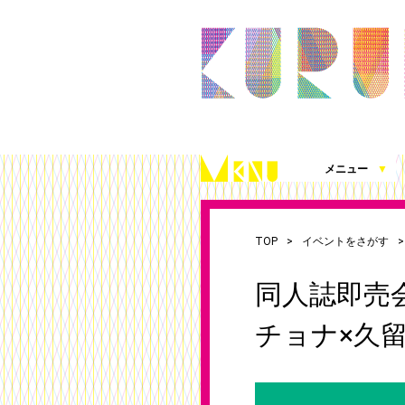
メニュー
▼
久留米シティプラザとは
施設案内（360度パノラマビュー）
アクセス
施設を借りる
施設写真使用・撮影の届出
チケット発売情報
これまでの取組
シティプラザ応援プロジェクト
お知らせ
（図面、資料、書類ダウンロード）
TOP
イベントをさがす
同人誌即売
チョナ×久