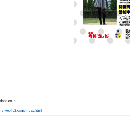
hoo.co.jp
ona.web.fc2.com/index.html