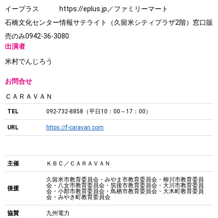
イープラス https://eplus.jp／ファミリーマート
石橋文化センター情報サテライト（久留米シティプラザ2階）窓口販
売のみ0942-36-3080
出演者
米村でんじろう
お問合せ
ＣＡＲＡＶＡＮ
TEL
092-732-8858（平日10：00～17：00）
URL
https://f-caravan.com
主催
ＫＢＣ／ＣＡＲＡＶＡＮ
久留米市教育委員会・みやま市教育委員会・柳川市教育委員
会・八女市教育委員会・筑後市教育委員会・大川市教育委員
後援
会・小郡市教育委員会・鳥栖市教育委員会・大木町教育委員
会・みやき町教育委員会
協賛
九州電力