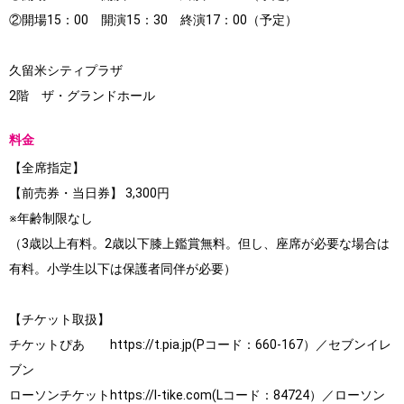
②開場15：00 開演15：30 終演17：00（予定）
久留米シティプラザ
2階 ザ・グランドホール
料金
【全席指定】
【前売券・当日券】 3,300円
※年齢制限なし
（3歳以上有料。2歳以下膝上鑑賞無料。但し、座席が必要な場合は
有料。小学生以下は保護者同伴が必要）
【チケット取扱】
チケットぴあ https://t.pia.jp(Pコード：660-167）／セブンイレ
ブン
ローソンチケットhttps://l-tike.com(Lコード：84724）／ローソン