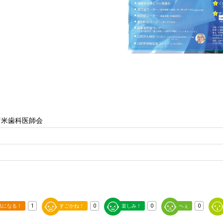
留米歯科医師会
気になる！
1
すごかね！
0
楽しみ！
0
へぇ
0