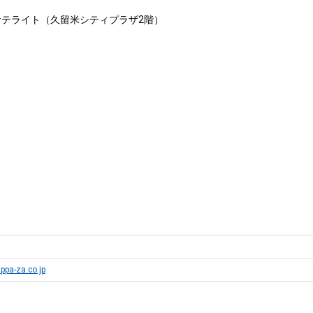
テライト（久留米シティプラザ2階）
ppa-za.co.jp