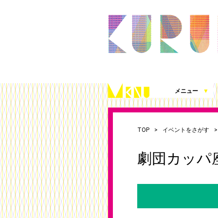
メニュー
▼
久留米シティプラザとは
施設案内（360度パノラマビュー）
アクセス
施設を借りる
施設写真使用・撮影の届出
チケット発売情報
これまでの取組
シティプラザ応援プロジェクト
お知らせ
（図面、資料、書類ダウンロード）
TOP
イベントをさがす
劇団カッパ