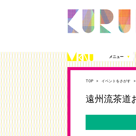
メニュー
▼
久留米シティプラザとは
施設案内（360度パノラマビュー）
アクセス
施設を借りる
施設写真使用・撮影の届出
チケット発売情報
これまでの取組
シティプラザ応援プロジェクト
お知らせ
（図面、資料、書類ダウンロード）
TOP
イベントをさがす
遠州流茶道