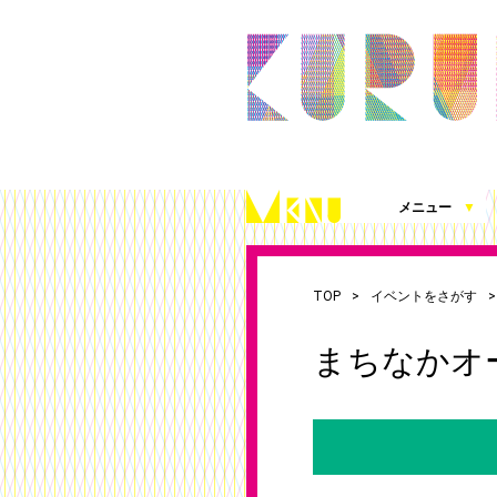
メニュー
▼
久留米シティプラザとは
施設案内（360度パノラマビュー）
アクセス
施設を借りる
施設写真使用・撮影の届出
チケット発売情報
これまでの取組
シティプラザ応援プロジェクト
お知らせ
（図面、資料、書類ダウンロード）
TOP
イベントをさがす
まちなかオ