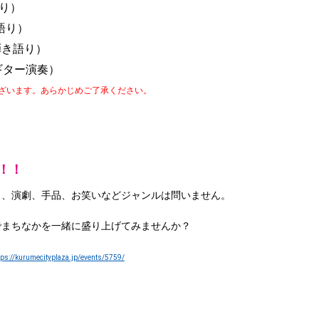
り）
語り）
弾き語り）
ギター演奏）
ございます。あらかじめご了承ください。
！！
ス、演劇、手品、お笑いなどジャンルは問いません。
でまちなかを一緒に盛り上げてみませんか？
tps://kurumecityplaza.jp/events/5759/