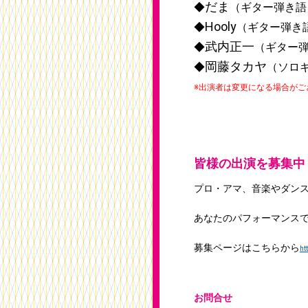
だま
◆
（ギター弾き語
Hooly
◆
（ギター弾き
武内
正一
◆
（ギター
岡藤タカヤ
◆
（ソロ
※出演者は変更になる場合が
皆様の出演を募集中
プロ・アマ、音楽やダン
あなたのパフォーマンス
募集ページはこちらから
ht
お問合せ