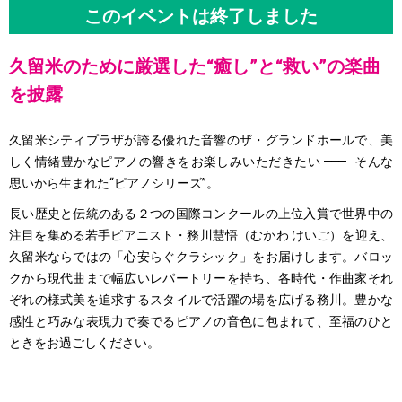
このイベントは終了しました
久留米のために厳選した“癒し”と“救い”の楽曲
を披露
久留米シティプラザが誇る優れた音響のザ・グランドホールで、美
しく情緒豊かなピアノの響きをお楽しみいただきたい
―――
そんな
思いから生まれた“ピアノシリーズ”。
長い歴史と伝統のある２つの国際コンクールの上位入賞で世界中の
注目を集める若手ピアニスト・務川慧悟（むかわ けいご）を迎え、
久留米ならではの「心安らぐクラシック」をお届けします。バロッ
クから現代曲まで幅広いレパートリーを持ち、各時代・作曲家それ
ぞれの様式美を追求するスタイルで活躍の場を広げる務川。豊かな
感性と巧みな表現力で奏でるピアノの音色に包まれて、至福のひと
ときをお過ごしください。