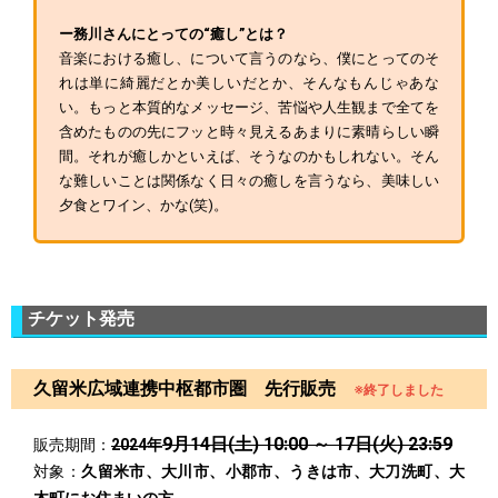
ー務川さんにとっての“癒し”とは？
音楽における癒し、について言うのなら、僕にとってのそ
れは単に綺麗だとか美しいだとか、そんなもんじゃあな
い。もっと本質的なメッセージ、苦悩や人生観まで全てを
含めたものの先にフッと時々見えるあまりに素晴らしい瞬
間。それが癒しかといえば、そうなのかもしれない。そん
な難しいことは関係なく日々の癒しを言うなら、美味しい
夕食とワイン、かな(笑)。
チケット発売
久留米広域連携中枢都市圏 先行販売
※終了しました
9月14日(土) 10:00 ～ 17日(火) 23:59
販売期間：
2024年
対象：
久留米市、大川市、小郡市、うきは市、大刀洗町、大