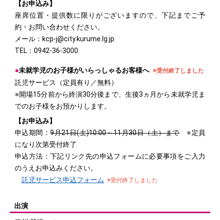
【お申込み】
座席位置・提供数に限りがございますので、下記までご予
約・お問い合わせください。
メール：kcp-j@city.kurume.lg.jp
TEL：0942-36-3000
●
未就学児のお子様がいらっしゃるお客様へ
※受付終了しました
託児サービス（定員有り／無料）
※開場15分前から終演30分後まで、生後3ヵ月から未就学児ま
でのお子様をお預かりします。
【お申込み】
申込期間：
9月21日(土)10:00～11月30日（土）まで
※定員
になり次第受付終了
申込方法：下記リンク先の申込フォームに必要事項をご入力
のうえお申込みください。
託児サービス申込フォーム
※受付終了しました
出演