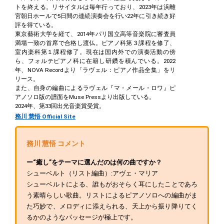
トを終える。リサイタルは毎年行っており、2023年は浜離
宮朝日ホールで5日間の連続演奏会を行い22年に引き続き好
評を得ている。
東京藝術大学を経て、2014年パリ国立高等音楽院に審査員
満場一致の首席で合格し渡仏。ピアノ科第３課程を修了、
室内楽科第１課程修了。現在は国内外での演奏活動の傍
ら、フォルテピアノ科に在籍し研鑽を積んでいる。2022
年、NOVA Recordより「ラヴェル：ピアノ作品全集」をリ
リース。
また、自身の編曲によるラヴェル『マ・メール・ロワ』ピ
アノソロ版の譜面をMuse Pressより出版している。
2024年、第33回出光音楽賞受賞。
務川 慧悟 Official Site
務川 慧悟 コメント
ー“癒し”をテーマに選んだのは何の曲ですか？
シューベルト（リスト編曲）:アヴェ・マリア
シューベルトによる、誰もがおそらく耳にしたことであろ
う素晴らしい歌曲。リストによるピアノソロへの編曲がま
た巧妙で、メロディに添えられる、天上から振り降りてく
るかのようなパッセージが極上です。