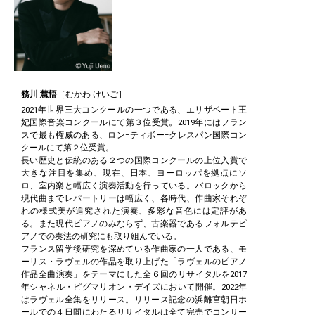
務川 慧悟
［むかわ けいご］
2021年世界三大コンクールの一つである、エリザベート王
妃国際音楽コンクールにて第３位受賞。2019年にはフラン
スで最も権威のある、ロン=ティボー=クレスパン国際コン
クールにて第２位受賞。
長い歴史と伝統のある２つの国際コンクールの上位入賞で
大きな注目を集め、現在、日本、ヨーロッパを拠点にソ
ロ、室内楽と幅広く演奏活動を行っている。バロックから
現代曲までレパートリーは幅広く、各時代、作曲家それぞ
れの様式美が追究された演奏、多彩な音色には定評があ
る。また現代ピアノのみならず、古楽器であるフォルテピ
アノでの奏法の研究にも取り組んでいる。
フランス留学後研究を深めている作曲家の一人である、モ
ーリス・ラヴェルの作品を取り上げた「ラヴェルのピアノ
作品全曲演奏」をテーマにした全６回のリサイタルを2017
年シャネル・ピグマリオン・デイズにおいて開催。2022年
はラヴェル全集をリリース。リリース記念の浜離宮朝日ホ
ールでの４日間にわたるリサイタルは全て完売でコンサー