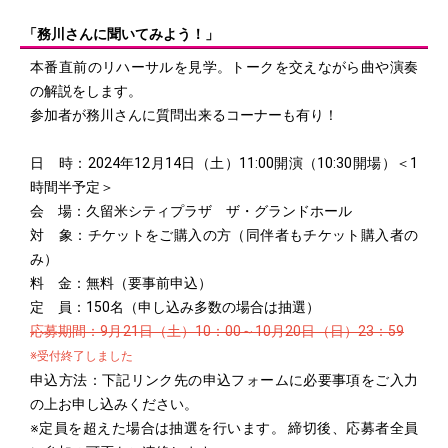
「務川さんに聞いてみよう！」
本番直前のリハーサルを見学。トークを交えながら曲や演奏
の解説をします。
参加者が務川さんに質問出来るコーナーも有り！
日 時：2024年12月14日（土）11:00開演（10:30開場）＜1
時間半予定＞
会 場：久留米シティプラザ ザ・グランドホール
対 象：チケットをご購入の方（同伴者もチケット購入者の
み）
料 金：無料（要事前申込）
定 員：150名（申し込み多数の場合は抽選）
応募期間：9月21日（土）10：00～10月20日（日）23：59
※受付終了しました
申込方法：下記リンク先の申込フォームに必要事項をご入力
の上お申し込みください。
※定員を超えた場合は抽選を行います。 締切後、応募者全員