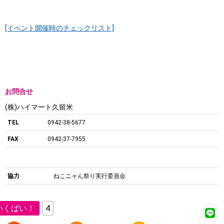
[イベント開催時のチェックリスト]
お問合せ
(株)ハイマート久留米
TEL
0942-38-5677
FAX
0942-37-7955
協力
ねこニャん祭り実行委員会
いくばい！
4