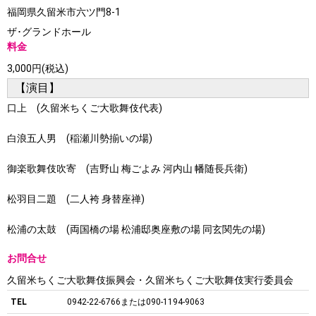
福岡県久留米市六ツ門8-1
ザ･グランドホール
料金
3,000円(税込)
【演目】
口上 (久留米ちくご大歌舞伎代表)
白浪五人男 (稲瀬川勢揃いの場)
御楽歌舞伎吹寄 (吉野山 梅ごよみ 河内山 幡随長兵衛)
松羽目二題 (二人袴 身替座禅)
松浦の太鼓 (両国橋の場 松浦邸奥座敷の場 同玄関先の場)
お問合せ
久留米ちくご大歌舞伎振興会・久留米ちくご大歌舞伎実行委員会
TEL
0942-22-6766または090-1194-9063