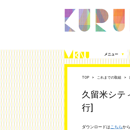
メニュー
▼
久留米シティプラザとは
施設案内（360度パノラマビュー）
アクセス
施設を借りる
施設写真使用・撮影の届出
チケット発売情報
これまでの取組
シティプラザ応援プロジェクト
お知らせ
（図面、資料、書類ダウンロード）
TOP
これまでの取組
久留米シティプ
行]
ダウンロードは
こちら
か