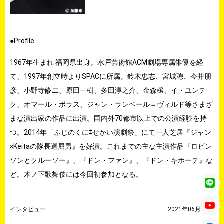
●Profile
1967年生まれ 福岡県出身。水戸芸術館ACM劇場専属俳優を経
て、
1997年創立時よりSPACに所属。鈴木忠志、宮城聰、
今井朋
彦、小野寺修二、原田一樹、多田淳之介、金森穣、イ・
ユンテ
ク、オマール・ポラス、ジャン・ランベール＝
ヴィルド等さまざ
まな演出家の作品に出演。
国内外70都市以上での公演経験を持
つ。2014年「
ふじのくに⇄せかい演劇祭」にて一人芝居『ジャン
×
Keitaの隊長退屈男』を好演。これまでの主な主演作品『
ロビン
ソンとクルーソー』、『ドン・ファン』、『ドン・
キホーテ』な
ど。木ノ下歌舞伎には今回初参加となる。
インタビュー
2021年06月02日