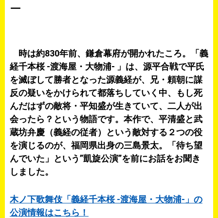
ー
時は約830年前、鎌倉幕府が開かれたころ。「義
経千本桜 -渡海屋・大物浦- 」は、源平合戦で平氏
を滅ぼして勝者となった源義経が、兄・頼朝に謀
反の疑いをかけられて都落ちしていく中、もし死
んだはずの敵将・平知盛が生きていて、二人が出
会ったら？という物語です。本作で、平清盛と武
蔵坊弁慶（義経の従者）という敵対する２つの役
を演じるのが、福岡県出身の三島景太。「待ち望
んでいた」という”凱旋公演”を前にお話をお聞き
しました。
木ノ下歌舞伎「義経千本桜 -渡海屋・大物浦-」の
公演情報はこちら！