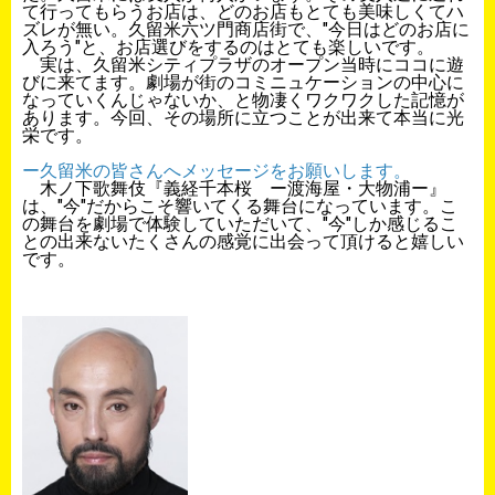
て行ってもらうお店は、
どのお店もとても美味しくてハ
ズレが無い。久留米六ツ門商店街で、"今日はどのお店に
入ろう"と、
お店選びをするのはとても楽しいです。
実は、
久留米シティプラザのオープン当時にココに遊
びに来てます。劇場が街のコミニュケーションの中心に
なっていくんじゃないか、
と物凄くワクワクした記憶が
あります。今回、その場所に立つことが出来て本当に光
栄です。
ー久留米の皆さんへメッセージをお願いします。
木ノ下歌舞伎『義経千本桜 ー渡海屋・大物浦ー』
は、"今"
だからこそ響いてくる舞台になっています。こ
の舞台を劇場で体験していただいて、"今"
しか感じるこ
との出来ないたくさんの感覚に出会って頂けると嬉し
い
です。