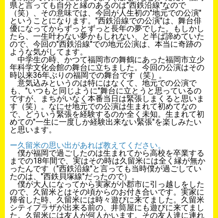
県と言っても自分と縁のあるのは"西鉄沿線"
なので
（笑）、その意味では、今回が人生初の"地元での公演"
ということになります。"西鉄沿線での公演"は、
舞台俳
優になってからずっとずっと長年の夢でした。もしかし
たら、一生叶わない夢かもしれない、
と半ば諦めていた
ので、今回の"西鉄沿線"での地元公演は、
本当に奇跡の
ような気がしてます。
中学生の時、かつて福岡市の舞鶴にあった福岡市立少
年科学文化会館の舞台に立ちました。今回の公演はその
時以来36年ぶりの福岡での舞台です（笑）。
意気込みというのは特にはなくて、地元での公演で
も、"
いつもと同じように"舞台に立とうと思っているの
ですが、
まちがいなく本番当日は緊張しまくると思いま
す（笑）。なにせ地元での公演は生まれて初めてなの
で、
どういう緊張を経験するのか全く未知。生まれて初
めての"一生に一度しか経験出来ない緊張"
を楽しみたい
と思います。
ー久留米の思い出があれば教えてください。
僕が福岡で過ごしたのは生まれてから高校を卒業する
までの18年
間で、実はその時は久留米には全く縁が無か
ったんです（"西鉄沿線"と言っても当時僕が過ごしてい
たのは、"
西鉄貝塚線"だったので）。
僕が大人になってから実家が小郡市に引っ越しをした
ので、
久留米とはその頃からのお付き合いです。実家に
帰省した時、久留米には時々遊びに来てました。久留米
シティプラザが出来る前の、井筒屋にも遊びに来てまし
た。久留米には友人が何人かいます。その友人達に連れ