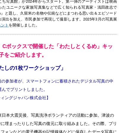
ち写真館」が2024年からスタート。第一弾のアーティストは映画
ったユニークな家族写真集などで広く知られる写真家・浅田政志で
め』と題し、久留米の名物や伝統などにまつわる思い出＆エピソード
演出を加え、市民参加で再現して撮影します。2025年3月の写真展
ベント
を開催しました。
(土)、Cボックスで開催した「わたしとくるめ」キッ
子をご紹介します。
0「わたしの1枚ワークショップ」
組の参加者が、スマートフォンに蓄積されたデジタル写真の中
を選んでプリントしました。
ティングジャパン株式会社】
東日本大震災後、写真洗浄ボランティアの活動に参加。津波の
砂に埋まったりした写真の復元に取り組みました。その際、プリ
トフォンなどの電子機器や記憶媒体などに保存したデータ写真に