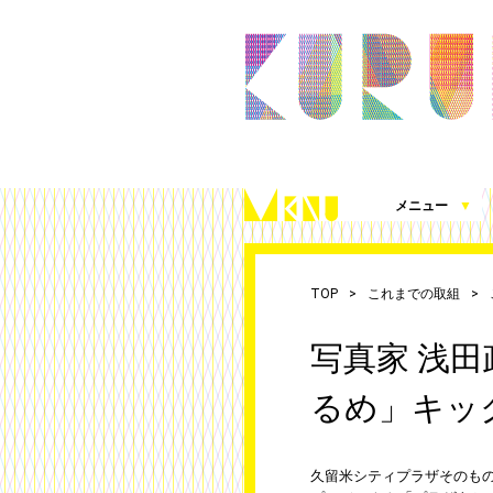
メニュー
▼
久留米シティプラザとは
施設案内（360度パノラマビュー）
アクセス
施設を借りる
施設写真使用・撮影の届出
チケット発売情報
これまでの取組
シティプラザ応援プロジェクト
お知らせ
（図面、資料、書類ダウンロード）
TOP
これまでの取組
写真家 浅
るめ」キッ
久留米シティプラザそのも