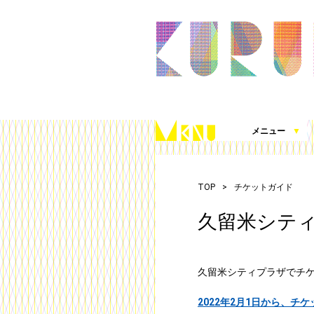
メニュー
▼
久留米シティプラザとは
施設案内（360度パノラマビュー）
アクセス
施設を借りる
施設写真使用・撮影の届出
チケット発売情報
これまでの取組
シティプラザ応援プロジェクト
お知らせ
（図面、資料、書類ダウンロード）
TOP
チケットガイド
久留米シテ
久留米シティプラザでチ
2022年2月1日から、