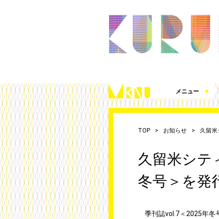
メニュー
▼
久留米シティプラザとは
施設案内（360度パノラマビュー）
アクセス
施設を借りる
施設写真使用・撮影の届出
チケット発売情報
これまでの取組
シティプラザ応援プロジェクト
お知らせ
（図面、資料、書類ダウンロード）
TOP
お知らせ
久留米
久留米シティ
冬号＞を発
季刊誌vol.7＜2025