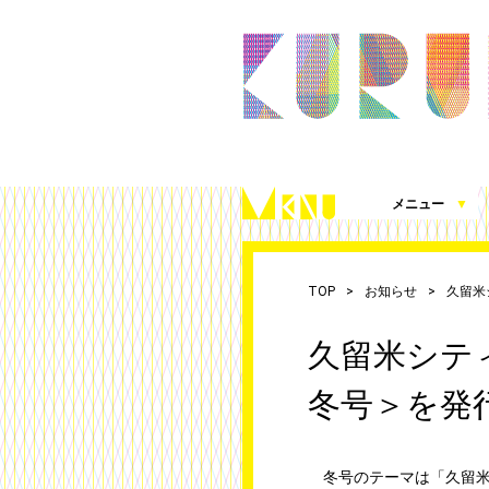
メニュー
▼
久留米シティプラザとは
施設案内（360度パノラマビュー）
アクセス
施設を借りる
施設写真使用・撮影の届出
チケット発売情報
これまでの取組
シティプラザ応援プロジェクト
お知らせ
（図面、資料、書類ダウンロード）
TOP
お知らせ
久留米
久留米シティ
冬号＞を発
冬号のテーマは「久留米