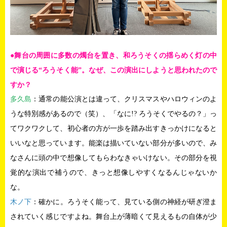
●舞台の周囲に多数の燭台を置き、和ろうそくの揺らめく灯の中
で演じる“ろうそく能”。なぜ、この演出にしようと思われたので
すか？
多久島
：通常の能公演とは違って、クリスマスやハロウィンのよ
うな特別感があるので（笑）、「なに!? ろうそくでやるの？」っ
てワクワクして、初心者の方が一歩を踏み出すきっかけになると
いいなと思っています。能楽は描いていない部分が多いので、み
なさんに頭の中で想像してもらわなきゃいけない。その部分を視
覚的な演出で補うので、きっと想像しやすくなるんじゃないか
な。
木ノ下
：確かに。ろうそく能って、見ている側の神経が研ぎ澄ま
されていく感じですよね。舞台上が薄暗くて見えるもの自体が少