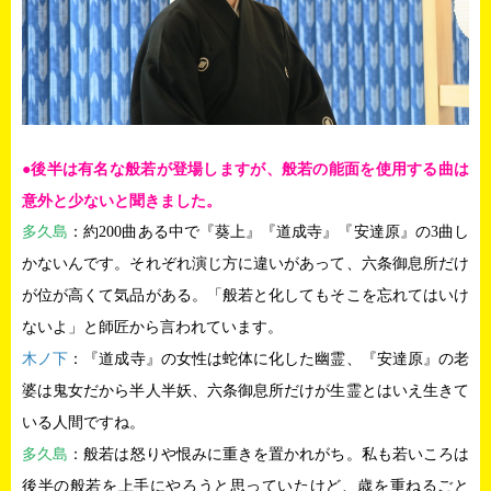
●後半は有名な般若が登場しますが、般若の能面を使用する曲は
意外と少ないと聞きました。
多久島
：約200曲ある中で『葵上』『道成寺』『安達原』の3曲し
かないんです。それぞれ演じ方に違いがあって、六条御息所だけ
が位が高くて気品がある。「般若と化してもそこを忘れてはいけ
ないよ」と師匠から言われています。
木ノ下
：『道成寺』の女性は蛇体に化した幽霊、『安達原』の老
婆は鬼女だから半人半妖、六条御息所だけが生霊とはいえ生きて
いる人間ですね。
多久島
：般若は怒りや恨みに重きを置かれがち。私も若いころは
後半の般若を上手にやろうと思っていたけど、歳を重ねるごと