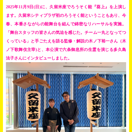
2025
年11月9日(日)に、久留米座でろうそく能『葵上』を上演し
ます。久留米シティプラザ初のろうそく能ということもあり、今
春、本番さながらの能舞台を組んで綿密なリハーサルを実施。
「舞台スタッフの皆さんの気迫を感じた。チーム一丸となってつ
くっている」と手ごたえを語る監修・解説の木ノ下裕一さん（木
ノ下歌舞伎主宰)と、本公演で六条御息所の生霊を演じる多久島
法子さんにインタビューしました。