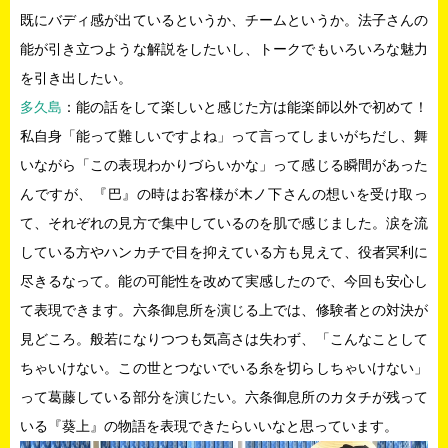
既にバディ感が出ているというか、チームというか。法子さんの
能が引き立つような解説をしたいし、トークでもいろいろな魅力
を引き出したい。
多久島
：能の話をして楽しいと感じた方は能楽師以外で初めて！
私自身「能って難しいですよね」って言ってしまいがちだし、舞
いながら「この表現わかりづらいかな」って感じる瞬間があった
んですが、『巴』の時はお客様が木ノ下さんの想いを受け取っ
て、それぞれの見方で集中しているのを肌で感じました。涙を流
している方やハンカチで目を抑えている方も見えて、役者冥利に
尽きるなって。能の可能性を改めて実感したので、今回も安心し
て表現できます。六条御息所を演じる上では、修験者との対決が
見どころ。般若になりつつも気高さは失わず、「こんなことして
ちゃいけない。この世とつないでいる糸を切らしちゃいけない」
って葛藤している部分を演じたい。六条御息所のカタチが残って
いる『葵上』の物語を表現できたらいいなと思っています。