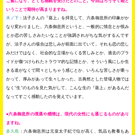
ご覧になり、とても感銘を受けたとのこと。今回はろうそく能と
いうことで期待が高まりますね。
木ノ下
：法子さんの『葵上』を拝見して、六条御息所の印象がか
なり変わりました。六条御息所というと、一般的に情念とか恨み
とか恋の苦しさみたいなことが強調されがちな気がするんです
が、法子さんの場合は悲しみが前面に出ていて。それも恋の悲し
みだけではなく、社会的な立場からくる苦しみとか、過去のプラ
イドが傷つけられたトラウマ的な記憶とか、そういう風にしか生
きる道がなくて悶々としちゃう感じとか、いろんな苦しさが乗っ
かって、厚みがあって生々しかった。古典然とした登場人物では
なく“生”のものを見た気がして、こんな生の『葵上』があるんだ
なってすごく感動したのを覚えています。
●六条御息所の境遇や感情は、現代の女性にも通じるものがあり
ますね。
多久島
：六条御息所は元皇太子妃で位が高く、気品も教養もあ