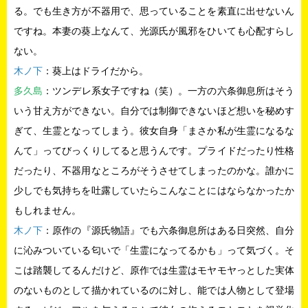
る。でも生き方が不器用で、思っていることを素直に出せないん
ですね。本妻の葵上なんて、光源氏が風邪をひいても心配すらし
ない。
木ノ下
：葵上はドライだから。
多久島
：ツンデレ系女子ですね（笑）。一方の六条御息所はそう
いう甘え方ができない。自分では制御できないほど想いを秘めす
ぎて、生霊となってしまう。彼女自身「まさか私が生霊になるな
んて」ってびっくりしてると思うんです。プライドだったり性格
だったり、不器用なところがそうさせてしまったのかな。誰かに
少しでも気持ちを吐露していたらこんなことにはならなかったか
もしれません。
木ノ下
：原作の『源氏物語』でも六条御息所はある日突然、自分
に沁みついている匂いで「生霊になってるかも」って気づく。そ
こは踏襲してるんだけど、原作では生霊はモヤモヤっとした実体
のないものとして描かれているのに対し、能では人物として登場