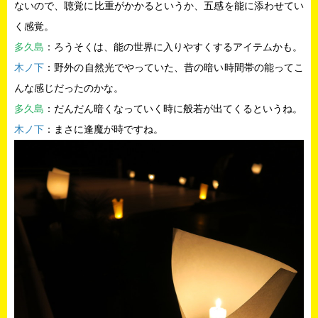
ないので、聴覚に比重がかかるというか、五感を能に添わせてい
く感覚。
多久島
：ろうそくは、能の世界に入りやすくするアイテムかも。
木ノ下
：野外の自然光でやっていた、昔の暗い時間帯の能ってこ
んな感じだったのかな。
多久島
：だんだん暗くなっていく時に般若が出てくるというね。
木ノ下
：まさに逢魔が時ですね。