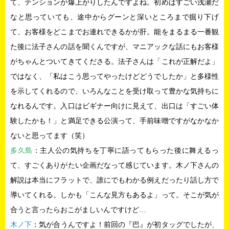
て、テンションが爆上がりしたんですよね。初めはすごい浅瀬だ
なと思っていても、途中からグーンと深いところまで掘り下げ
て、お客様をどこまでお連れできるかが肝。能をまるまる一番観
た後に法子さんの話を聞くんですが、マニアックな話にもお客様
がちゃんとついてきてくださる。法子さんは「これが正解だよ」
ではなく、「私はこう思ってやったけどどうでしたか」と多様性
を示してくれるので、いろんなことを受け取って豊かな気持ちに
なれるんです。入口はビギナー向けに見えて、出口は「すごい体
験したかも！」と満足できる公演って、手前味噌ですがなかなか
ないと思ってます（笑）
多久島
：主人公の気持ちを丁寧に語ってもらった後に舞えるっ
て、すごくありがたい企画だなって感じています。木ノ下さんの
解説は本当にフラットで、誰にでもわかる例えだったり話し方で
導いてくれる。しかも「こんな見方もあるよ」って。そこが気が
合うと言ったらおこがましいんですけど…
木ノ下
：気が合うんですよ！前回の『巴』が初タッグでしたが、