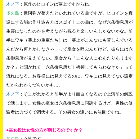
木ノ下
：原作のヒロインは葵上ですからね。
多久島
：世阿弥が整えたといわれている曲ですが、ヒロインを真
逆にする能の作り込み方はスゴイ！この曲は、なぜ六条御息所が
生霊になったのかを考えながら観ると楽しいんじゃないかな。前
半にワキ（葵上の重臣たち）は「葵上がこんなにも苦しんでいる
んだから何とかしなきゃ」って巫女を呼ぶんだけど、彼らには六
条御息所が見えてない。巫女から「こんな人に心あたりあります
か？」と聞かれて「六条御息所だ！祈祷してもらわなきゃ」って
流れになる。お客様には見えてるのに、ワキには見えてない設定
だからわかりづらいかも…。
木ノ下
：そこがわかると前半がより面白くなるので上演前の解説
で話します。女性の巫女は六条御息所に同調するけど、男性の修
験者は力づくで調伏する。その男女の違いにも注目ですね。
●巫女役は女性の方が演じるのですか？
多久島
：女性です。