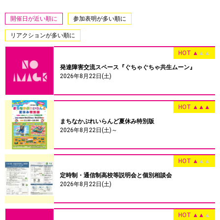
開催日が近い順に
参加表明が多い順に
リアクションが多い順に
HOT
▲
▲
▲
発達障害交流スペース『ぐちゃぐちゃ共生ムーン』
2026年8月22日(土)
HOT
▲
▲
▲
まちなかぷれいらんど夏休み特別版
2026年8月22日(土)～
HOT
▲
▲
▲
定時制・通信制高校等説明会と個別相談会
2026年8月22日(土)
HOT
▲
▲
▲