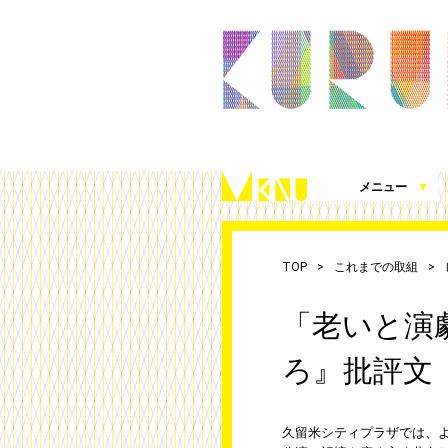
メニュー
▼
久留米シティプラザとは
施設案内（360度パノラマビュー）
アクセス
施設を借りる
施設写真使用・撮影の届出
チケット発売情報
これまでの取組
シティプラザ応援プロジェクト
お知らせ
（図面、資料、書類ダウンロード）
TOP
これまでの取組
「老いと演劇
ろ』批評文
久留米シティプラザでは、