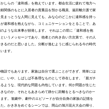
何かしらの「違和感」を抱えています。都会生活に疲れて地方へ
信頼関係のもとに入居者の貴重品を預かる職員、遠距離介護で家
一見まっとうな人間に見えても、みな心のどこかに違和感を持っ
々が違和感を抱えながら、コミュニケーションをとることで、あ
のような出来事が頻発します。 それはこの世に「違和感を抱
」というメッセージであり、他者との向き合い方次第で、その人
できるのだと思いました。分断が進むように感じられる今の時代
思います。
の物語でもあります。家族は自分で選ぶことができず、簡単には
きに、いや、しばしば不条理なものとして存在します。「親ガチ
れるような、現代的な問題も内包しています。何か問題が生じた
べきなのか、それともあきらめて静かに距離をとるべきなのか―
ます。 観劇中、劇中のエピソードが自分自身の家族の記憶を
した。かき氷をめぐるシーンでは、岡山の旭川花火大会の帰り、