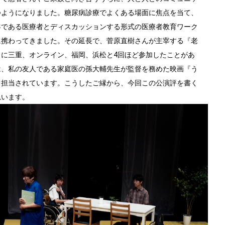
つようになりました。糖尿病診療でよくある場面に焦点を当て、
客である医療者とディスカッションする形式の医療者教育ワーク
に携わってきました。その延長で、菅原直樹さんが主宰する『老
』に三重、オンライン、福岡、浜松と4回ほど参加したことがあ
は、私の友人である家庭医の孫大輔先生が監督を務めた映画『う
も担当されています。こうしたご縁から、今回この公演評を書く
思います。