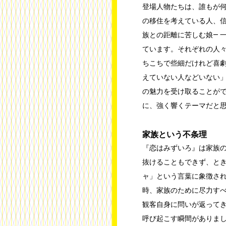
登場人物たちは、誰もが
の移住を考えている人、
族との距離に苦しむ娘― 
ています。それぞれの人
ちこちで些細だけれど喜劇
えていない人などいない
の魅力を受け取ることが
に、強く響くテーマだと
家族という不条理
『恋はみずいろ』は家族
抜けることもできず、と
ャ」という言葉に象徴さ
時、家族のために尽力す
観客自身に問いが返ってき
呼び起こす瞬間がありま