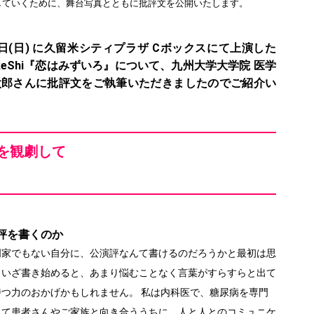
していくために、舞台写真とともに批評文を公開いたします。
、6日(日) に久留米シティプラザ Cボックスにて上演した
kkeShi『恋はみずいろ』について、九州大学大学院 医学
太郎さんに批評文をご執筆いただきましたのでご紹介い
を観劇して
評を書くのか
門家でもない自分に、公演評なんて書けるのだろうかと最初は思
、いざ書き始めると、あまり悩むことなく言葉がすらすらと出て
つ力のおかげかもしれません。 私は内科医で、糖尿病を専門
じて患者さんやご家族と向き合ううちに、人と人とのコミュニケ